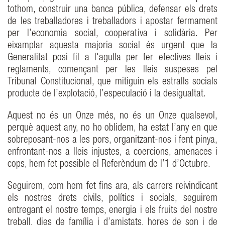
tothom, construir una banca pública, defensar els drets
de les treballadores i treballadors i apostar fermament
per l’economia social, cooperativa i solidària. Per
eixamplar aquesta majoria social és urgent que la
Generalitat posi fil a l'agulla per fer efectives lleis i
reglaments, començant per les lleis suspeses pel
Tribunal Constitucional, que mitiguin els estralls socials
producte de l’explotació, l’especulació i la desigualtat.
Aquest no és un Onze més, no és un Onze qualsevol,
perquè aquest any, no ho oblidem, ha estat l’any en que
sobreposant-nos a les pors, organitzant-nos i fent pinya,
enfrontant-nos a lleis injustes, a coercions, amenaces i
cops, hem fet possible el Referèndum de l’1 d’Octubre.
Seguirem, com hem fet fins ara, als carrers reivindicant
els nostres drets civils, polítics i socials, seguirem
entregant el nostre temps, energia i els fruits del nostre
treball, dies de família i d’amistats, hores de son i de