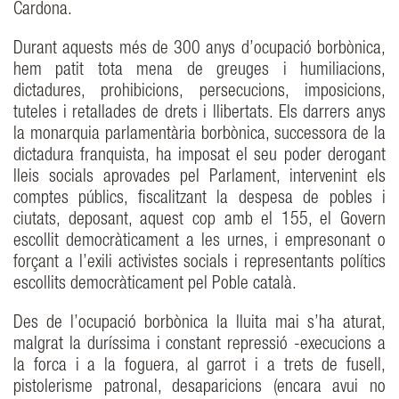
Cardona.
Durant aquests més de 300 anys d’ocupació borbònica,
hem patit tota mena de greuges i humiliacions,
dictadures, prohibicions, persecucions, imposicions,
tuteles i retallades de drets i llibertats. Els darrers anys
la monarquia parlamentària borbònica, successora de la
dictadura franquista, ha imposat el seu poder derogant
lleis socials aprovades pel Parlament, intervenint els
comptes públics, fiscalitzant la despesa de pobles i
ciutats, deposant, aquest cop amb el 155, el Govern
escollit democràticament a les urnes, i empresonant o
forçant a l’exili activistes socials i representants polítics
escollits democràticament pel Poble català.
Des de l’ocupació borbònica la lluita mai s’ha aturat,
malgrat la duríssima i constant repressió -execucions a
la forca i a la foguera, al garrot i a trets de fusell,
pistolerisme patronal, desaparicions (encara avui no