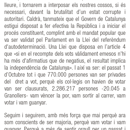
lleure, i tornarem a interposar els nostres cossos, si és
necessari, davant la brutalitat d’un estat corrupte i
autoritari. Caldrà, tanmateix que el Govern de Catalunya
estigui disposat a fer efectiva la República i a iniciar el
procés constituent, complint amb el mandat popular que
va ser validat pel Parlament en la Llei del referèndum
d'autodeterminació. Una Llei que disposa en l’article 4
que «si en el recompte dels vots vàlidament emesos n'hi
ha més d'afirmatius que de negatius, el resultat implica
la independència de Catalunya». I així va ser: el passat 1
d’Octubre tot i que 770.000 persones van ser privades
del dret a vot, perquè els col·legis on havien de votar
van ser clausurats, 2.286.217 persones -20.045 a
Granollers- vam vèncer la por, vam sortir al carrer, vam
votar i vam guanyar.
Seguim i seguirem, amb més força que mai perquè ara
som conscients de ser majoria, perquè vam votar i vam