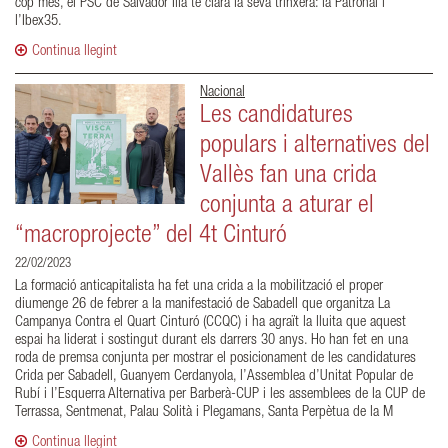
cop més, el PSC de Salvador Illa té clara la seva trinxera: la Patronal i
l’Ibex35.
Continua llegint
Nacional
Les candidatures
populars i alternatives del
Vallès fan una crida
conjunta a aturar el
“macroprojecte” del 4t Cinturó
22/02/2023
La formació anticapitalista ha fet una crida a la mobilització el proper
diumenge 26 de febrer a la manifestació de Sabadell que organitza La
Campanya Contra el Quart Cinturó (CCQC) i ha agraït la lluita que aquest
espai ha liderat i sostingut durant els darrers 30 anys. Ho han fet en una
roda de premsa conjunta per mostrar el posicionament de les candidatures
Crida per Sabadell, Guanyem Cerdanyola, l’Assemblea d’Unitat Popular de
Rubí i l’Esquerra Alternativa per Barberà-CUP i les assemblees de la CUP de
Terrassa, Sentmenat, Palau Solità i Plegamans, Santa Perpètua de la M
Continua llegint