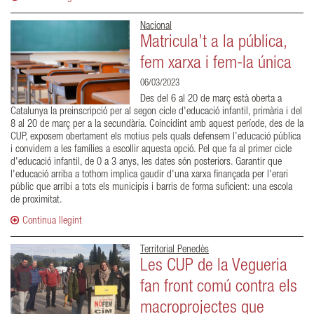
Nacional
Matricula’t a la pública,
fem xarxa i fem-la única
06/03/2023
Des del 6 al 20 de març està oberta a
Catalunya la preinscripció per al segon cicle d'educació infantil, primària i del
8 al 20 de març per a la secundària. Coincidint amb aquest període, des de la
CUP, exposem obertament els motius pels quals defensem l’educació pública
i convidem a les famílies a escollir aquesta opció. Pel que fa al primer cicle
d'educació infantil, de 0 a 3 anys, les dates són posteriors. Garantir que
l'educació arriba a tothom implica gaudir d'una xarxa finançada per l'erari
públic que arribi a tots els municipis i barris de forma suficient: una escola
de proximitat.
Continua llegint
Territorial Penedès
Les CUP de la Vegueria
fan front comú contra els
macroprojectes que