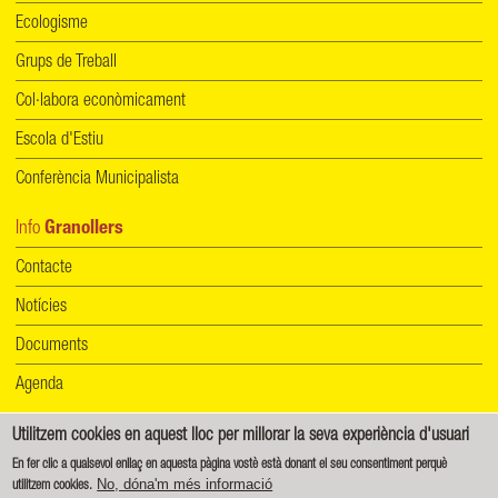
Ecologisme
Grups de Treball
Col·labora econòmicament
Escola d'Estiu
Conferència Municipalista
Info
Granollers
Contacte
Notícies
Documents
Agenda
Utilitzem cookies en aquest lloc per millorar la seva experiència d'usuari
Informació de protecció de dades
|
Política de cookies
En fer clic a qualsevol enllaç en aquesta pàgina vostè està donant el seu consentiment perquè
No, dóna'm més informació
utilitzem cookies.