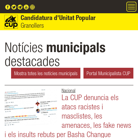
Vés al contingut
Candidatura d'Unitat Popular
Granollers
Notícies
municipals
destacades
Mostra totes les notícies municipals
Portal Municipalista CUP
Nacional
La CUP denuncia els
atacs racistes i
masclistes, les
amenaces, les fake news
i els insults rebuts per Basha Changue