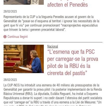
afecten el Penedès
28/02/2023
Representants de la CUP a la Vegueria Penedès acusen el govern de la
Generalitat de "posar-se d'esquena al territori i ignorar les necessitats de la
gent que hi viu" per continuar promocionant "macroprojectes especulatius
que trinxen la terra i generen precarietat laboral".
Continua llegint
Nacional
“L’esmena que fa PSC
per carregar-se la prova
pilot de la RBU és la
cirereta del pastís”
28/02/2023
La CUP-NCG ha introduït una esmena de 40 milions als pressupostos de la
Generalitat per garantir la prova pilot i la posterior implementació de la Renda
Bàsica Universal (RBU). La diputada, Eulàlia Reguant, ha instat a Esquerra
Republicana a donar-hi suport i no cedir davant l’ofensiva del partit socialista
que vol “carregar-se” la RBU a través d’una esmena a la Llei de Mesures: “Un