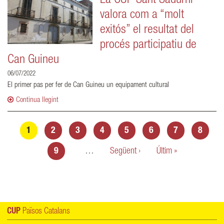
La CUP Sant Sadurní
valora com a “molt
exitós” el resultat del
procés participatiu de
Can Guineu
06/07/2022
El primer pas per fer de Can Guineu un equipament cultural
Continua llegint
Pàgines
1
2
3
4
5
6
7
8
9
…
Següent ›
Últim »
CUP
Països Catalans