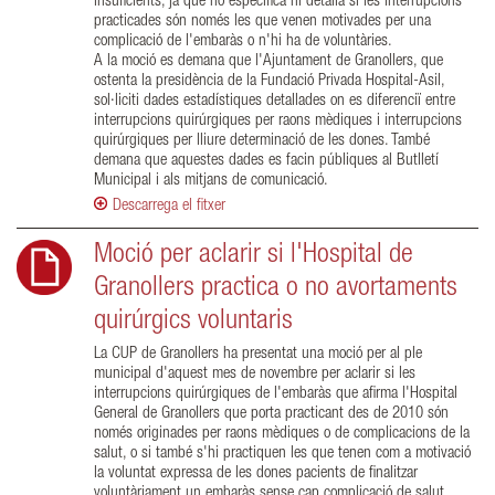
insuficients, ja que no especifica ni detalla si les interrupcions
practicades són només les que venen motivades per una
complicació de l'embaràs o n'hi ha de voluntàries.
A la moció es demana que l'Ajuntament de Granollers, que
ostenta la presidència de la Fundació Privada Hospital-Asil,
sol·liciti dades estadístiques detallades on es diferenciï entre
interrupcions quirúrgiques per raons mèdiques i interrupcions
quirúrgiques per lliure determinació de les dones. També
demana que aquestes dades es facin públiques al Butlletí
Municipal i als mitjans de comunicació.
Descarrega el fitxer
Moció per aclarir si l'Hospital de
Granollers practica o no avortaments
quirúrgics voluntaris
La CUP de Granollers ha presentat una moció per al ple
municipal d'aquest mes de novembre per aclarir si les
interrupcions quirúrgiques de l'embaràs que afirma l'Hospital
General de Granollers que porta practicant des de 2010 són
només originades per raons mèdiques o de complicacions de la
salut, o si també s'hi practiquen les que tenen com a motivació
la voluntat expressa de les dones pacients de finalitzar
voluntàriament un embaràs sense cap complicació de salut.