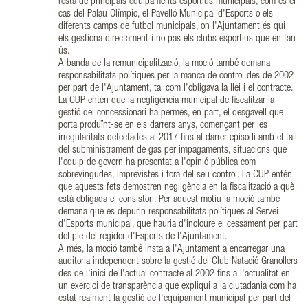
resta de principals equipaments esportius municipals, com és el
cas del Palau Olímpic, el Pavelló Municipal d'Esports o els
diferents camps de futbol municipals, on l'Ajuntament és qui
els gestiona directament i no pas els clubs esportius que en fan
ús.
A banda de la remunicipalització, la moció també demana
responsabilitats polítiques per la manca de control des de 2002
per part de l'Ajuntament, tal com l'obligava la llei i el contracte.
La CUP entén que la negligència municipal de fiscalitzar la
gestió del concessionari ha permès, en part, el desgavell que
porta produïnt-se en els darrers anys, començant per les
irregularitats detectades al 2017 fins al darrer episodi amb el tall
del subministrament de gas per impagaments, situacions que
l'equip de govern ha presentat a l'opinió pública com
sobrevingudes, imprevistes i fora del seu control. La CUP entén
que aquests fets demostren negligència en la fiscalització a què
està obligada el consistori. Per aquest motiu la moció també
demana que es depurin responsabilitats polítiques al Servei
d'Esports municipal, que hauria d'incloure el cessament per part
del ple del regidor d'Esports de l'Ajuntament.
A més, la moció també insta a l'Ajuntament a encarregar una
auditoria independent sobre la gestió del Club Natació Granollers
des de l'inici de l'actual contracte al 2002 fins a l'actualitat en
un exercici de transparència que expliqui a la ciutadania com ha
estat realment la gestió de l'equipament municipal per part del