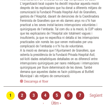
L'organització local cupaire ha decidit impulsar aquesta moció
després de les explicacions que ha donat a diferents mitjans de
comunicació la Fundació Privada Hospital-Asil de Granollers,
gestora de l'Hospital, davant de denúncies de la Coordinadora
Feminista de Granollers que en els darrers anys no s'hi han
practicat a les seves instal·lacions interrupcions voluntàries i
quirúrgiques de l'embaràs. Tal com diu a la moció, la CUP valora
que les explicacions de l'Hospital són totalment vagues i
insuficients, ja que no especifica ni detalla si les interrupcions
practicades són només les que venen motivades per una
complicació de l'embaràs o n'hi ha de voluntàries.
A la moció es demana que l'Ajuntament de Granollers, que
ostenta la presidència de la Fundació Privada Hospital-Asil,
sol·liciti dades estadístiques detallades on es diferenciï entre
interrupcions quirúrgiques per raons mèdiques i interrupcions
quirúrgiques per lliure determinació de les dones. També
demana que aquestes dades es facin públiques al Butlletí
Municipal i als mitjans de comunicació.
Descarrega el fitxer
Pàgines
1
2
3
4
5
6
7
Següent
›
Últim »