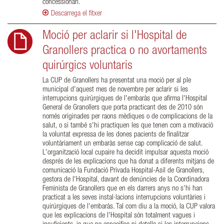
concessionari.
Descarrega el fitxer
Moció per aclarir si l'Hospital de
Granollers practica o no avortaments
quirúrgics voluntaris
La CUP de Granollers ha presentat una moció per al ple
municipal d'aquest mes de novembre per aclarir si les
interrupcions quirúrgiques de l'embaràs que afirma l'Hospital
General de Granollers que porta practicant des de 2010 són
només originades per raons mèdiques o de complicacions de la
salut, o si també s'hi practiquen les que tenen com a motivació
la voluntat expressa de les dones pacients de finalitzar
voluntàriament un embaràs sense cap complicació de salut.
L'organització local cupaire ha decidit impulsar aquesta moció
després de les explicacions que ha donat a diferents mitjans de
comunicació la Fundació Privada Hospital-Asil de Granollers,
gestora de l'Hospital, davant de denúncies de la Coordinadora
Feminista de Granollers que en els darrers anys no s'hi han
practicat a les seves instal·lacions interrupcions voluntàries i
quirúrgiques de l'embaràs. Tal com diu a la moció, la CUP valora
que les explicacions de l'Hospital són totalment vagues i