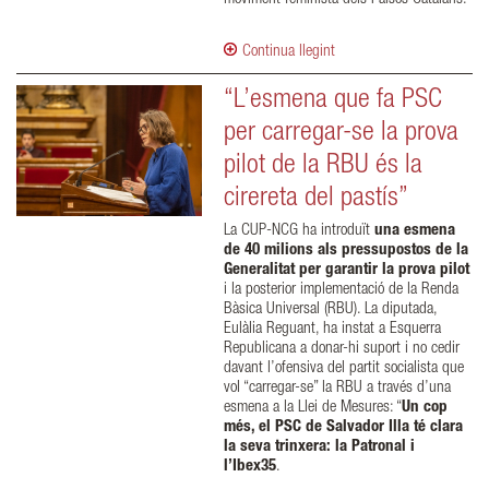
Continua llegint
“L’esmena que fa PSC
per carregar-se la prova
pilot de la RBU és la
cirereta del pastís”
La CUP-NCG ha introduït
una esmena
de 40 milions als pressupostos de la
Generalitat per garantir la prova pilot
i la posterior implementació de la Renda
Bàsica Universal (RBU). La diputada,
Eulàlia Reguant, ha instat a Esquerra
Republicana a donar-hi suport i no cedir
davant l’ofensiva del partit socialista que
vol “carregar-se” la RBU a través d’una
esmena a la Llei de Mesures: “
Un cop
més, el PSC de Salvador Illa té clara
la seva trinxera: la Patronal i
l’Ibex35
.