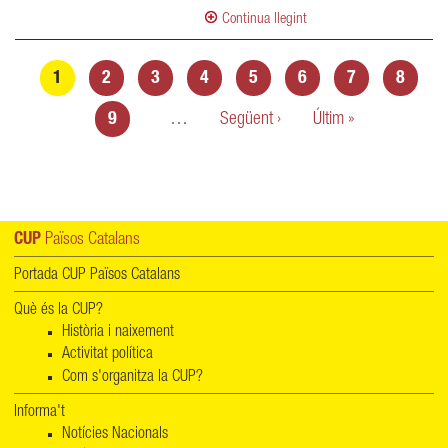
Continua llegint
Pàgines
1
2
3
4
5
6
7
8
9
…
Següent ›
Últim »
CUP
Països Catalans
Portada CUP Països Catalans
Què és la CUP?
Història i naixement
Activitat política
Com s'organitza la CUP?
Informa't
Notícies Nacionals