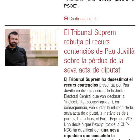
PSOE”.
Continua llegint
El Tribunal Suprem
rebutja el recurs
contenciós de Pau Juvillà
sobre la pèrdua de la
seva acta de diputat
El Tribunal Suprem ha desestimat el
recurs contenciós
presentat per Pau
Juvillà contra els acords de la Junta
Electoral Central que van declarar la
'inelegibilitat sobrevinguda' i, en
conseqüència, van dictar la retirada de la
seva acta de diputat, a instàncies dels
partits, Ciutadans, el Partit Popular i VOX.
Una decisió que l'exdiputat de la CUP-
NCG ha qualificat de "
una nova
injustícia que consolida la