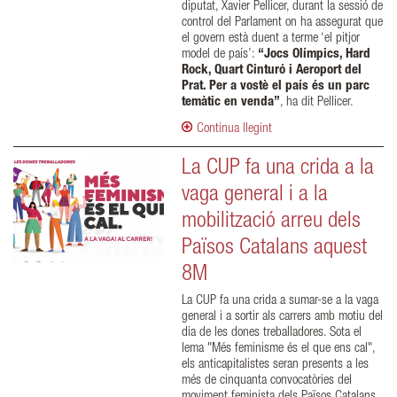
diputat, Xavier Pellicer, durant la sessió de
control del Parlament on ha assegurat que
el govern està duent a terme ‘el pitjor
model de país’:
“Jocs Olímpics, Hard
Rock, Quart Cinturó i Aeroport del
Prat. Per a vostè el país és un parc
temàtic en venda”
, ha dit Pellicer.
Continua llegint
La CUP fa una crida a la
vaga general i a la
mobilització arreu dels
Països Catalans aquest
8M
La CUP fa una crida a sumar-se a la vaga
general i a sortir als carrers amb motiu del
dia de les dones treballadores. Sota el
lema "Més feminisme és el que ens cal",
els anticapitalistes seran presents a les
més de cinquanta convocatòries del
moviment feminista dels Països Catalans.