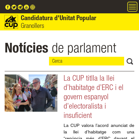
Vés al contingut
Candidatura d'Unitat Popular
Granollers
Notícies
de parlament
La CUP titlla la llei
d’habitatge d’ERC i el
govern espanyol
d’electoralista i
insuficient
La CUP valora l’acord anunciat de 
la llei d’habitatge com una 
“renúncia més d’ERC davant el 